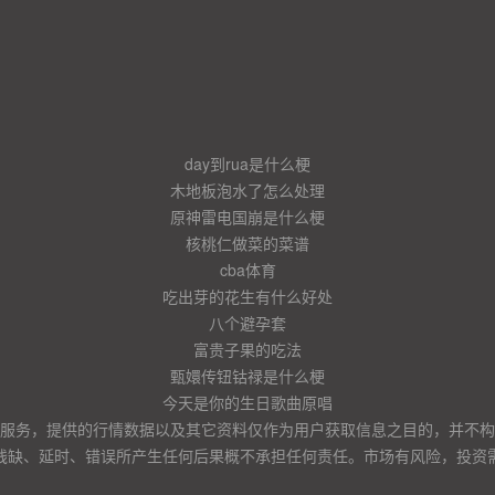
day到rua是什么梗
木地板泡水了怎么处理
原神雷电国崩是什么梗
核桃仁做菜的菜谱
cba体育
吃出芽的花生有什么好处
八个避孕套
富贵子果的吃法
甄嬛传钮钴禄是什么梗
今天是你的生日歌曲原唱
服务，提供的行情数据以及其它资料仅作为用户获取信息之目的，并不构
残缺、延时、错误所产生任何后果概不承担任何责任。市场有风险，投资