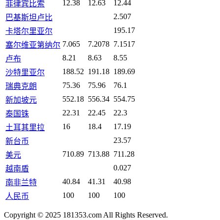
12.38
12.63
12.44
菲律宾比索
2.507
巴基斯坦卢比
195.17
卡塔尔里亚尔
7.065
7.2078
7.1517
塞尔维亚第纳尔
8.21
8.63
8.55
卢布
188.52
191.18
189.69
沙特里亚尔
75.36
75.96
76.1
瑞典克朗
552.18
556.34
554.75
新加坡元
22.31
22.45
22.3
泰国铢
16
18.4
17.19
土耳其里拉
23.57
新台币
710.89
713.88
711.28
美元
0.027
越南盾
40.84
41.31
40.98
南非兰特
100
100
100
人民币
Copyright © 2025 181353.com All Rights Reserved.